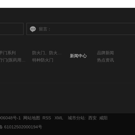
甲门系列
防火门、防火窗系列
品牌新闻
新闻中心
医疗门(医药用系列)
特种防火门
热点资讯
06048号-1
网站地图
RSS
XML
城市分站
:
西安
咸阳
61012502000194号