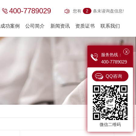
400-7789029
您有
2
条未读询盘信息!
成功案例
公司简介
新闻资讯
资质证书
联系我们
X
服务热线：
400-7789029
QQ咨询
门(医药用系列)
特种防火门
医疗门
不锈钢防火门
返回
洁净门
标准防火门
微信二维码
残障门
抗风压防火门