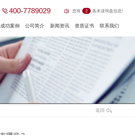
400-7789029
您有
2
条未读询盘信息!
成功案例
公司简介
新闻资讯
资质证书
联系我们
门(医药用系列)
特种防火门
医疗门
不锈钢防火门
返回
洁净门
国际标准防火门
残障门
抗风压防火门