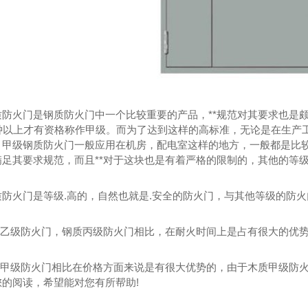
质防火门
钢质甲级防火门
质防火门是钢质防火门中一个比较重要的产品，**规范对其要求也是
分钟以上才有资格称作甲级。而为了达到这样的高标准，无论是在生产
。甲级钢质防火门一般应用在机房，配电室这样的地方，一般都是比
满足其要求规范，而且**对于这块也是有着严格的限制的，其他的等
质防火门是等级.高的，自然也就是.安全的防火门，与其他等级的防
钢质乙级防火门，钢质丙级防火门相比，在耐火时间上是占有很大的优
木质甲级防火门相比在价格方面来说是有很大优势的，由于木质甲级防
您的阅读，希望能对您有所帮助!