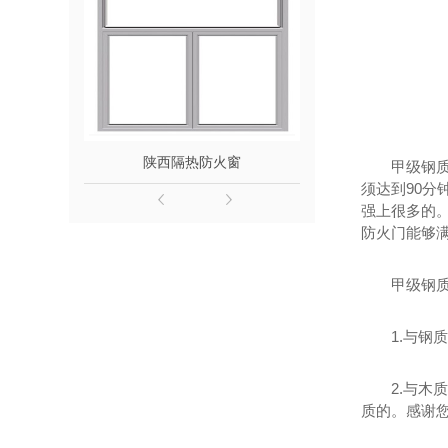
陕西隔热防火窗
陕西钢木
甲级钢
须达到90
强上很多的
防火门能够
甲级钢
1.与
2.与
质的。
感谢